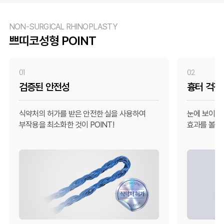
NON-SURGICAL RHINOPLASTY
쁘띠코성형 POINT
01
02
검증된 안전성
흉터 걱정
식약처의 허가를 받은 안전한 실을 사용하여
눈에 보이는
부작용을 최소화한 것이 POINT!
효과를 볼 수