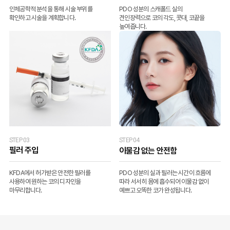
인체공학적 분석을 통해 시술 부위를
PDO 성분의 스캐폴드 실의
확인하고 시술을 계획합니다.
견인장력으로 코의 각도, 콧대, 코끝을
높여줍니다.
STEP 03
STEP 04
필러 주입
이물감 없는 안전함
KFDA에서 허가받은 안전한 필러를
PDO 성분의 실과 필러는 시간이 흐름에
사용하여 원하는 코의 디자인을
따라 서서히 몸에 흡수되어 이물감 없이
마무리합니다.
예쁘고 오똑한 코가 완성됩니다.