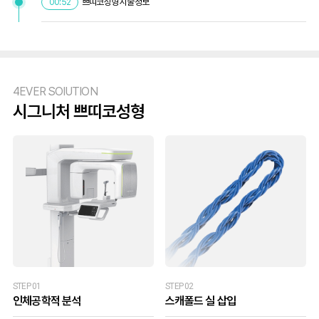
쁘띠코성형 시술정보
00:52
4EVER SOlUTION
시그니처 쁘띠코성형
STEP 01
STEP 02
인체공학적 분석
스캐폴드 실 삽입