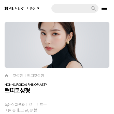
시흥점
코성형
쁘띠코성형
NON-SURGICAL RHINOPLASTY
쁘띠코성형
녹는실과 필러만으로 만드는
예쁜 콧대, 코 끝, 콧 볼