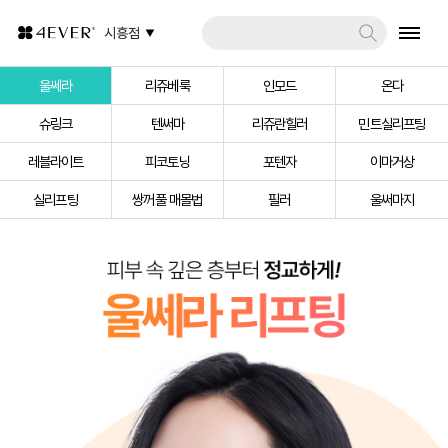
시흥점
울쎄라
리쥬베룩
인모드
온다
슈링크
텐써마
리쥬란힐러
민트실리프팅
레블라이트
피코토닝
포텐자
이마거상
실리프팅
쌍꺼풀 매몰법
필러
울써마지