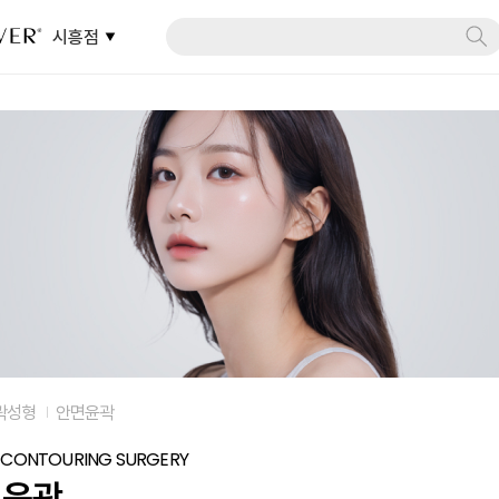
시흥점
곽성형
안면윤곽
L CONTOURING SURGERY
면윤곽