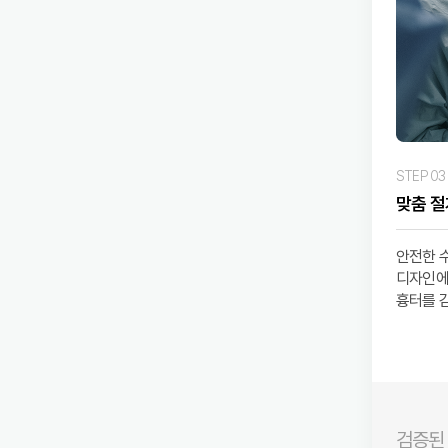
STEP 03
맞춤 절
안전한 
디자인에 
흉터를 
검증된