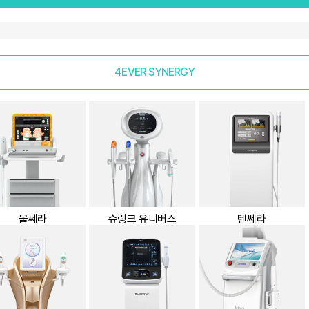
4EVER SYNERGY
울쎄라
슈링크 유니버스
텐쎄라