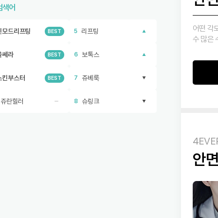
검색어
어떤 각
인모드리프팅
리프팅
5
BEST
수 많은
울쎄라
보톡스
6
BEST
스킨부스터
쥬베룩
7
BEST
리쥬란힐러
슈링크
8
4EVE
안면