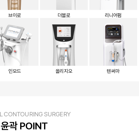
브이로
더블로
리니어펌
인모드
올리지오
텐써마
AL CONTOURING SURGERY
윤곽 POINT