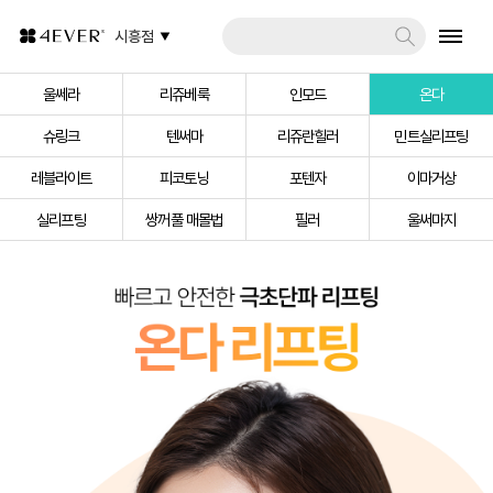
시흥점
울쎄라
리쥬베룩
인모드
온다
슈링크
텐써마
리쥬란힐러
민트실리프팅
레블라이트
피코토닝
포텐자
이마거상
실리프팅
쌍꺼풀 매몰법
필러
울써마지