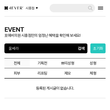
시흥점
EVENT
포에버의원 시흥점만의 엄청난 혜택을 확인해 보세요!
초기화
전체
기획전
쁘띠성형
성형
피부
리프팅
제모
체형
등록된 게시글이 없습니다.