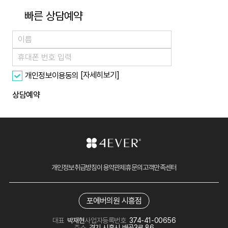
빠른 상담예약
[자세히보기]
개인정보이용동의
상담예약
개인정보취급방침
이용약관
제휴문의
고객만족센터
포에버의원 시흥점
대표
박재현
사업자등록번호
374-41-00656
주소
경기 시흥시 배곧3로 86