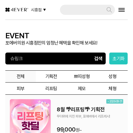
시흥점
EVENT
포에버의원 시흥점만의 엄청난 혜택을 확인해 보세요!
초기화
전체
기획전
쁘띠성형
성형
피부
리프팅
제모
체형
~ 2026-08-31
8월 🌴리프팅🌴 기획전
무더위에 지친 피부, 포에버에서 리프레시!
99,000
원~