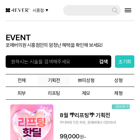
시흥점
EVENT
포에버의원 시흥점만의 엄청난 혜택을 확인해 보세요!
초기화
전체
기획전
쁘띠성형
성형
피부
리프팅
제모
체형
~ 2026-08-31
8월 🌴리프팅🌴 기획전
무더위에 지친 피부, 포에버에서 리프레시!
99,000
원~